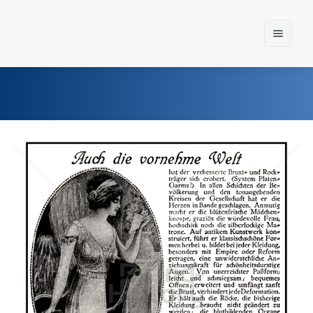
Home
Einst und Heute
Marken
Konzerne
Epoche