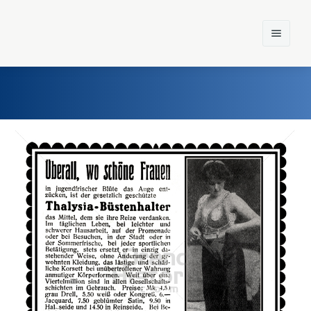
Home
Einst und Heute
Marken
Konzerne
Epoche