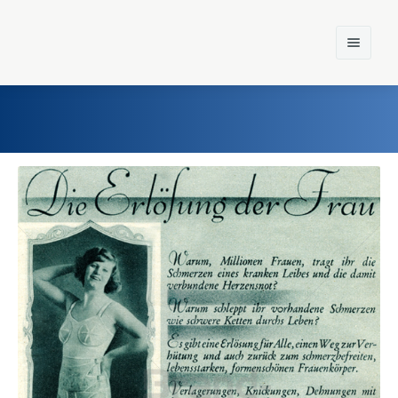
Home
Einst und Heute
Marken
Konzerne
Epoche