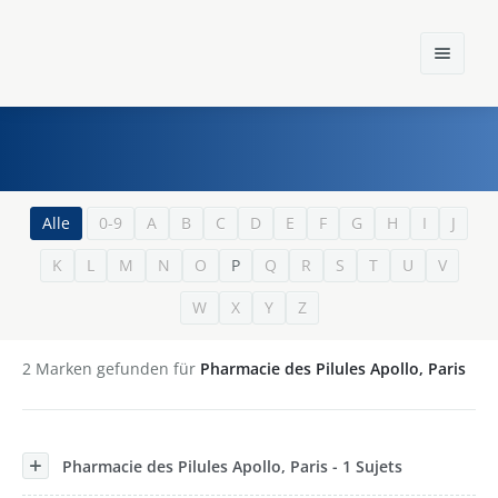
Home
Alle
0-9
A
B
C
D
E
F
G
H
I
J
K
L
M
N
O
P
Q
R
S
T
U
V
Einst und Heute
W
X
Y
Z
Marken
Konzerne
2
Marken gefunden für
Pharmacie des Pilules Apollo, Paris
Epoche
Pharmacie des Pilules Apollo, Paris - 1 Sujets