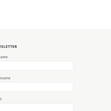
SLETTER
name
hname
l