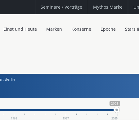
Seminare
/ Vorträge
Mythos Marke
Un
Einst und Heute
Marken
Konzerne
Epoche
Stars 
r, Berlin
2025
1968
1997
2025