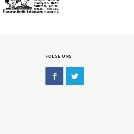
Konzerne
Bild-ID: 42253
Epoche
Plumeyer, Berlin
Plumeyer, Berlin
1911
FOLGE UNS