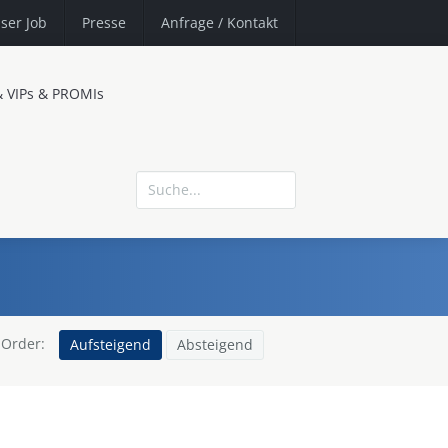
ser Job
Presse
Anfrage
/ Kontakt
& VIPs & PROMIs
Order:
Aufsteigend
Absteigend