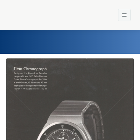
Home
Einst und Heute
Marken
Konzerne
Epoche