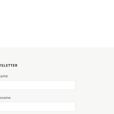
SLETTER
name
hname