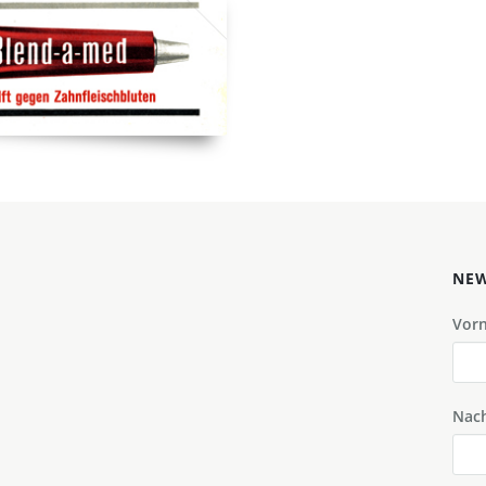
NEW
Vor
Nac