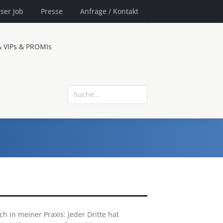
ser Job
Presse
Anfrage
/ Kontakt
& VIPs & PROMIs
ch in meiner Praxis: Jeder Dritte hat