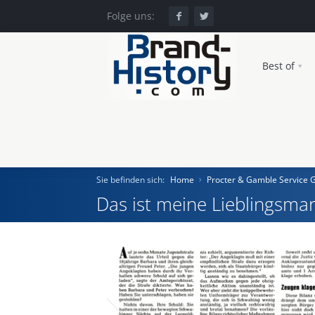
Folge uns:
Best of
Sie befinden sich:
Home
Procter & Gamble Service
Das ist meine Lieblingsmar
Home
Einst und Heute
Marken