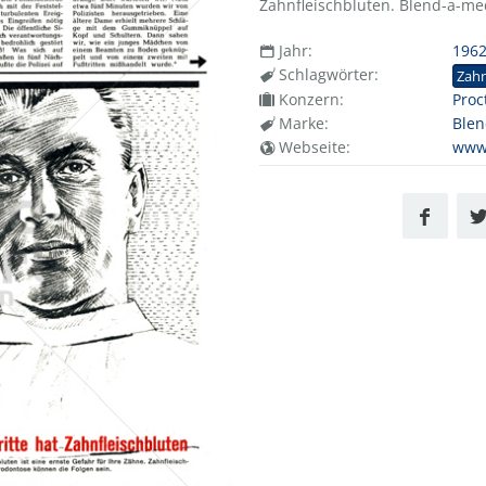
Zahnfleischbluten. Blend-a-med
Jahr:
196
Schlagwörter:
Zah
Konzern:
Proc
Marke:
Ble
Webseite:
www