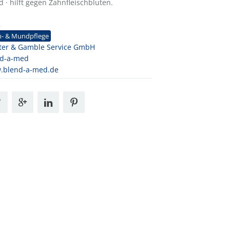
 · hilft gegen Zahnfleischbluten.
2
n- & Mundpflege
ter & Gamble Service GmbH
nd-a-med
.blend-a-med.de