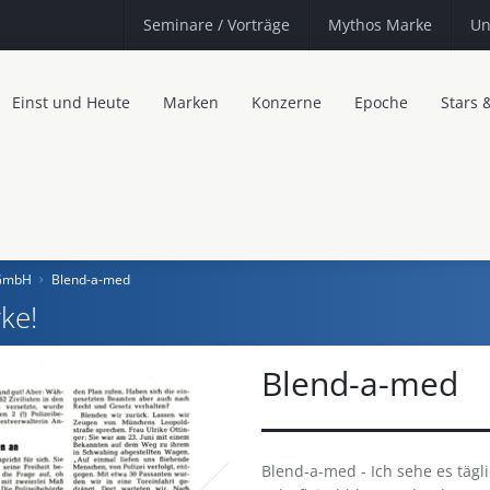
Seminare
/ Vorträge
Mythos Marke
Un
Einst und Heute
Marken
Konzerne
Epoche
Stars 
 GmbH
Blend-a-med
ke!
Blend-a-med
Blend-a-med - Ich sehe es tägli