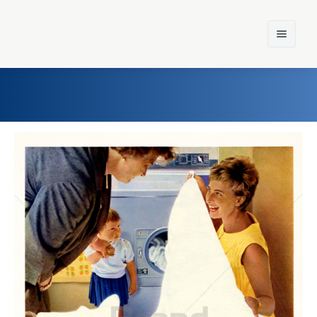
Home
Einst und Heute
Marken
Konzerne
Epoche