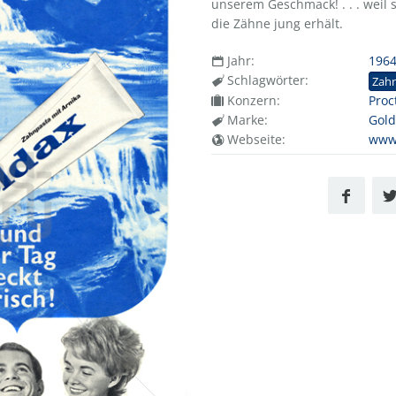
unserem Geschmack! . . . weil s
die Zähne jung erhält.
Jahr:
196
Schlagwörter:
Zah
Konzern:
Proc
Marke:
Gold
Webseite:
www