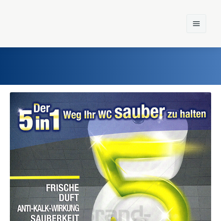
Home
Einst und Heute
Marken
Konzerne
Epoche