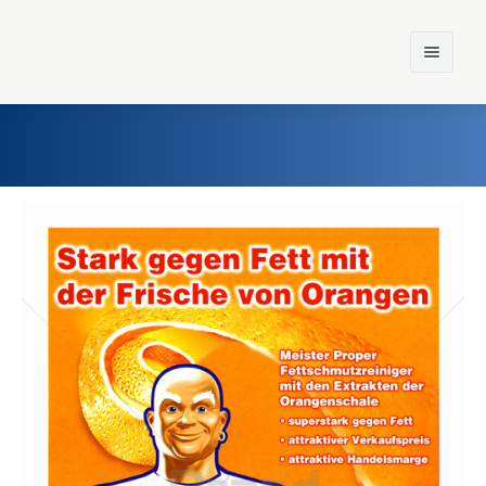
Home
Einst und Heute
Marken
Konzerne
Epoche