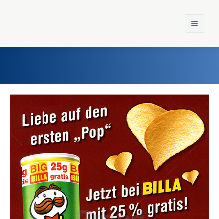
Home
Einst und Heute
Marken
Konzerne
Epoche