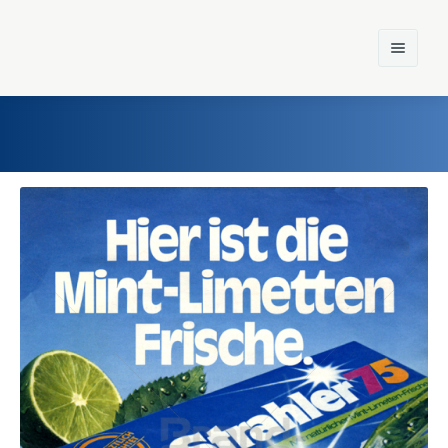
Home
Einst und Heute
Marken
Konzerne
Epoche