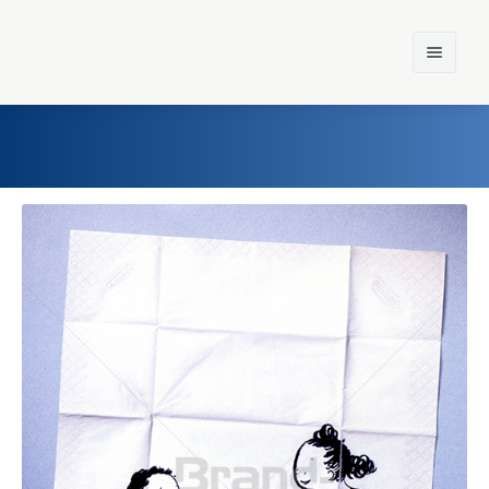
Home
Einst und Heute
Marken
Konzerne
Epoche