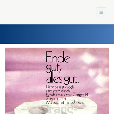
Home
Einst und Heute
Marken
Konzerne
Epoche