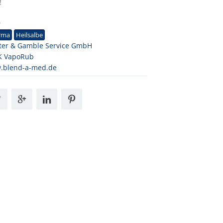
!
9
rma
Heilsalbe
ter & Gamble Service GmbH
K VapoRub
.blend-a-med.de