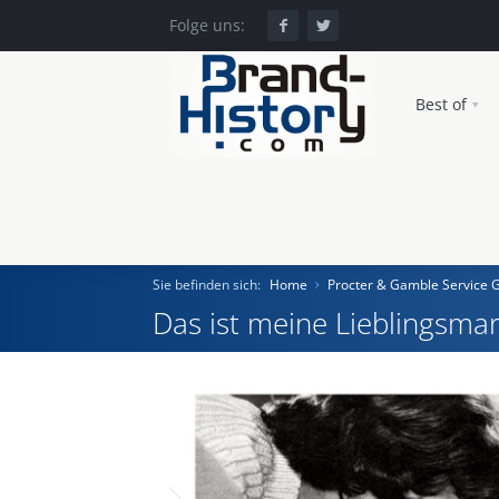
Folge uns:
Best of
Sie befinden sich:
Home
Procter & Gamble Service
Das ist meine Lieblingsmar
Home
Einst und Heute
Marken