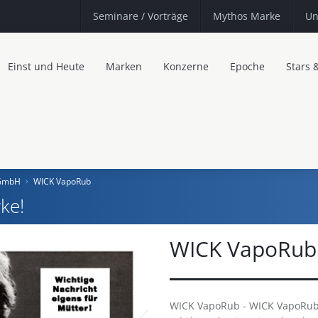
Seminare
/ Vorträge
Mythos Marke
Un
Einst und Heute
Marken
Konzerne
Epoche
Stars 
 GmbH
WICK VapoRub
ke!
WICK VapoRub
WICK VapoRub - WICK VapoRub ·