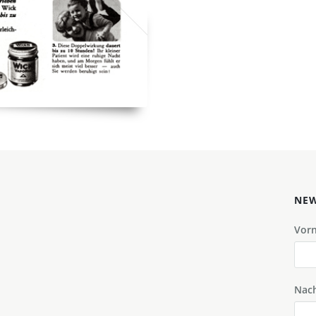
NEW
Vor
Nac