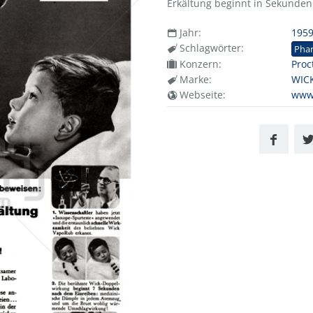
Erkältung beginnt in Sekunden
Jahr:
195
Schlagwörter:
Pha
Konzern:
Proc
Marke:
WIC
Webseite:
www