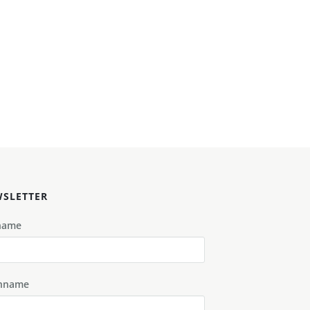
SLETTER
name
hname