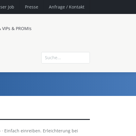
ser Job
Presse
Anfrage
/ Kontakt
& VIPs & PROMIs
 Einfach einreiben. Erleichterung bei