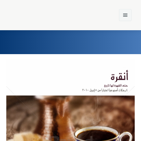
Home
Einst und Heute
Marken
Konzerne
Epoche