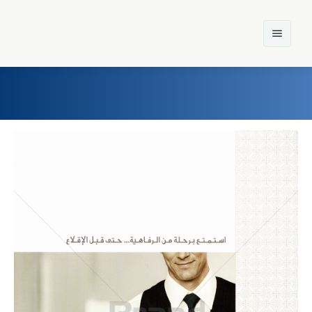
Home
Einst und Heute
Marken
Konzerne
Epoche