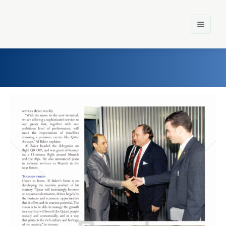
Home
Einst und Heute
Marken
Konzerne
Epoche