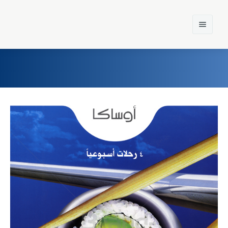
Home
Einst und Heute
Marken
Konzerne
Epoche