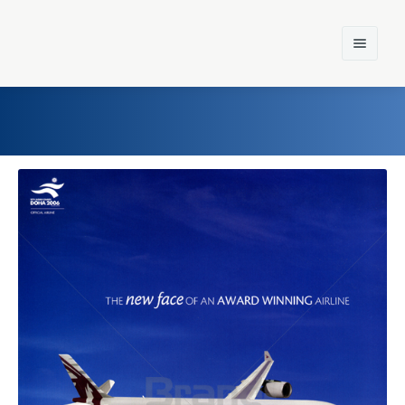
Home
Einst und Heute
Marken
Konzerne
Epoche