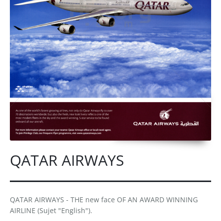
QATAR AIRWAYS
QATAR AIRWAYS - THE new face OF AN AWARD WINNING
AIRLINE (Sujet "English").