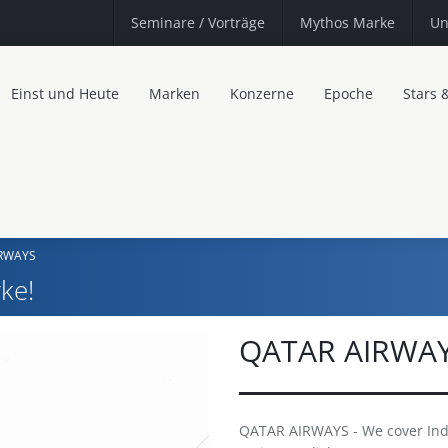
Seminare
/ Vorträge
Mythos Marke
Un
Einst und Heute
Marken
Konzerne
Epoche
Stars 
IRWAYS
ke!
QATAR AIRWA
QATAR AIRWAYS - We cover Indi