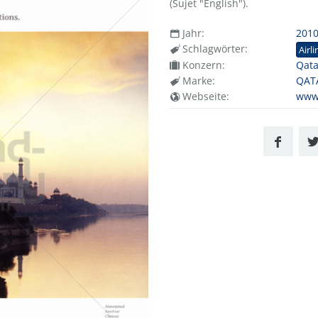
(Sujet "English").
Jahr:
201
Schlagwörter:
Airli
Konzern:
Qata
Marke:
QAT
Webseite:
www