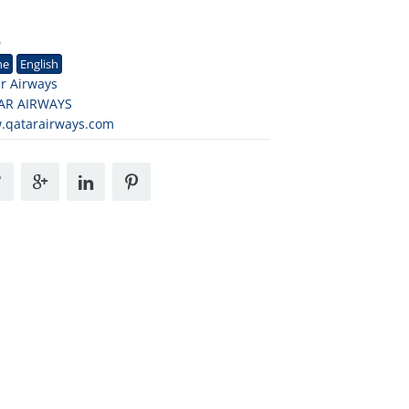
0
ne
English
r Airways
AR AIRWAYS
.qatarairways.com