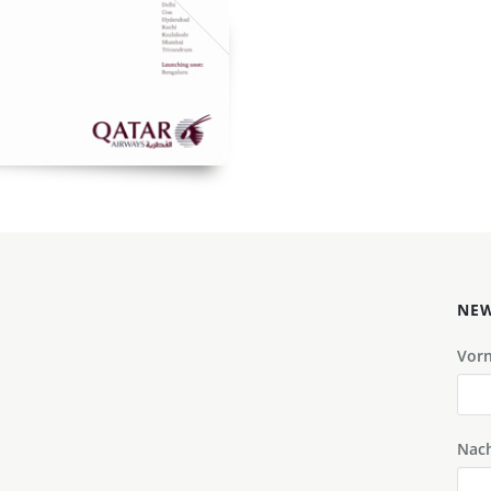
NEW
Vor
Nac