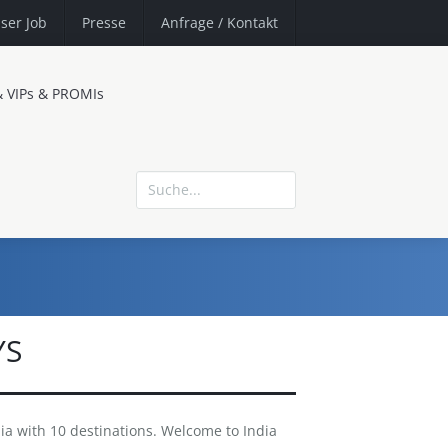
ser Job
Presse
Anfrage
/ Kontakt
& VIPs & PROMIs
YS
a with 10 destinations. Welcome to India