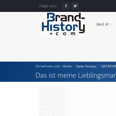
Folge uns:
Best of
Sie befinden sich:
Home
Qatar Airways
QATAR A
Das ist meine Lieblingsmar
Home
Einst und Heute
Marken