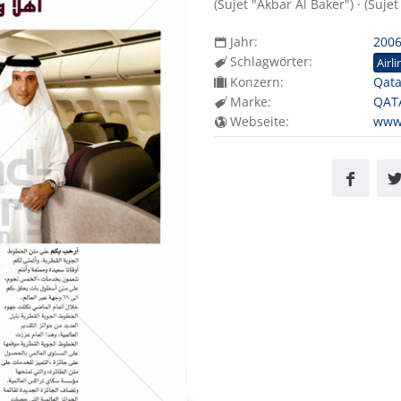
(Sujet "Akbar Al Baker") · (Sujet
Jahr:
200
Schlagwörter:
Airli
Konzern:
Qata
Marke:
QAT
Webseite:
www