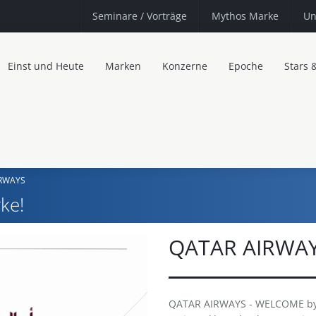
Seminare
/ Vorträge
Mythos Marke
Un
Einst und Heute
Marken
Konzerne
Epoche
Stars 
IRWAYS
ke!
QATAR AIRWA
QATAR AIRWAYS - WELCOME by A