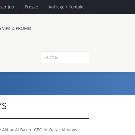
ser Job
Presse
Anfrage
/ Kontakt
& VIPs & PROMIs
YS
kbar Al Baker, CEO of Qatar Airways