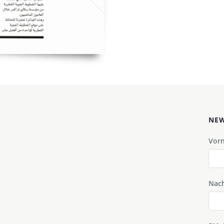
NEW
Vor
Nac