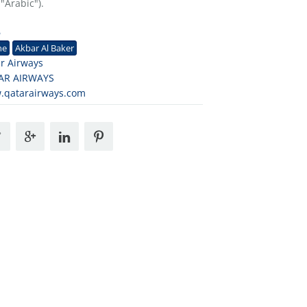
 "Arabic").
6
ne
Akbar Al Baker
r Airways
AR AIRWAYS
.qatarairways.com