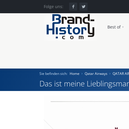
Folge uns:
Best of
Sie befinden sich:
Home
Qatar Airways
QATAR A
Das ist meine Lieblingsmar
Home
Einst und Heute
Marken