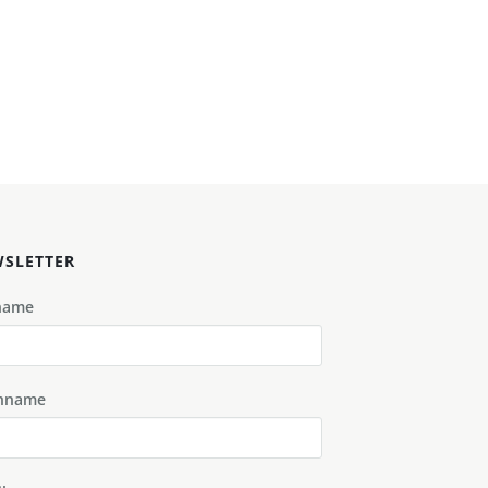
SLETTER
name
hname