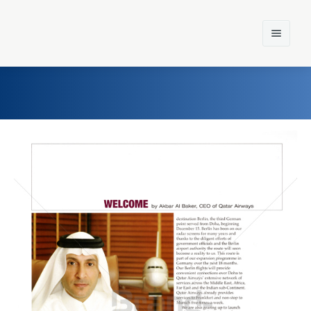
Home
Einst und Heute
Marken
Konzerne
Epoche