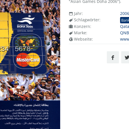
"Asian Games Doha 2006").
Jahr:
200
Schlagwörter:
Ban
Konzern:
Qata
Marke:
QNB 
Webseite:
www