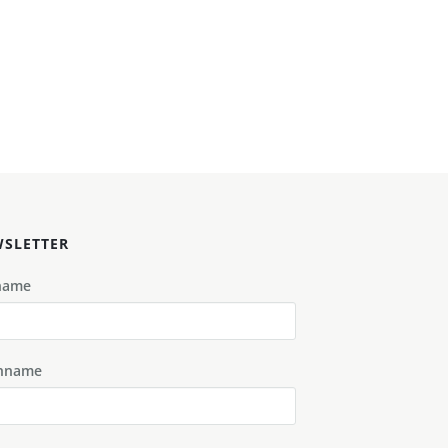
SLETTER
name
hname