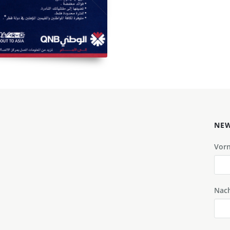
NEW
Vor
Nac