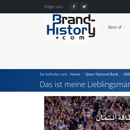
Folge uns:
Best of
Sie befinden sich:
Home
Qatar National Bank
QNB
Das ist meine Lieblingsmar
Home
Einst und Heute
Marken