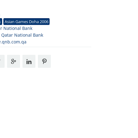
6
k
Asian Games Doha 2006
r National Bank
Qatar National Bank
.qnb.com.qa