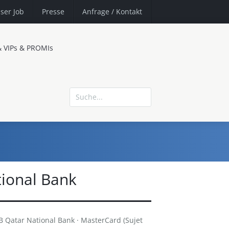
ser Job
Presse
Anfrage
/ Kontakt
& VIPs & PROMIs
ional Bank
 Qatar National Bank · MasterCard (Sujet