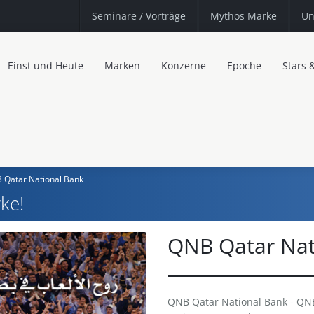
Seminare
/ Vorträge
Mythos Marke
Un
Einst und Heute
Marken
Konzerne
Epoche
Stars 
 Qatar National Bank
ke!
QNB Qatar Nat
QNB Qatar National Bank - QNB