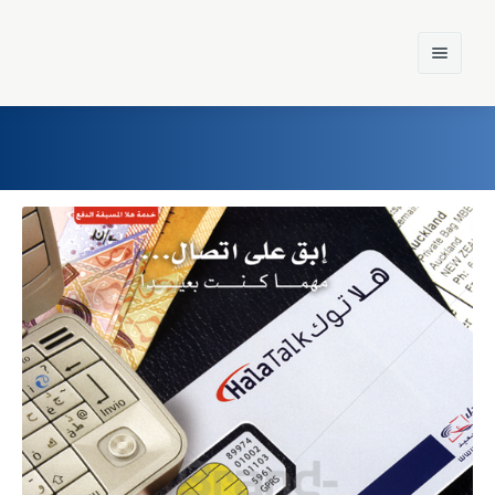
Home
Einst und Heute
Marken
Konzerne
Epoche