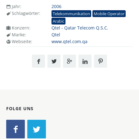
Jahr:
2006
Schlagwörter:
Telekommunikation
Mobile Operator
Arabic
Konzern:
Qtel - Qatar Telecom Q.S.C.
Marke:
Qtel
Webseite:
www.qtel.com.qa
FOLGE UNS