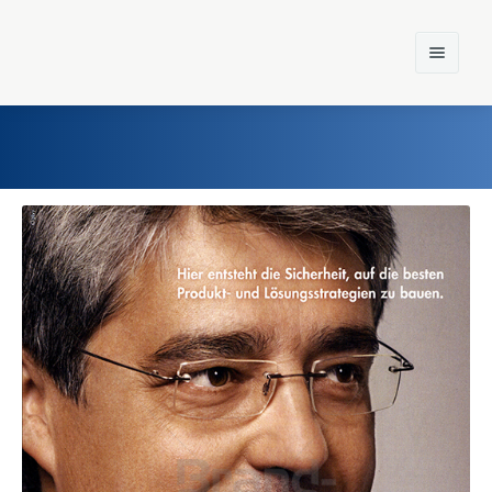
Home
Einst und Heute
Marken
Konzerne
Epoche