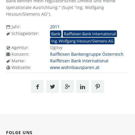
Bank kennen mein regulatorisches Umfeld und meine
operationale Ausrichtung." (Sujet "Ing. Wolfgang
Hesoun/Siemens AG").
Jahr:
2011
Schlagwörter:
Bank
Raiffeisen Bank International
Ing. Wolfgang Hesoun/Siemens AG
Agentur:
Ogilvy
Konzern:
Raiffeisen Bankengruppe Österreich
Marke:
Raiffeisen Bank International
Webseite:
www.wohnbausparen.at
FOLGE UNS