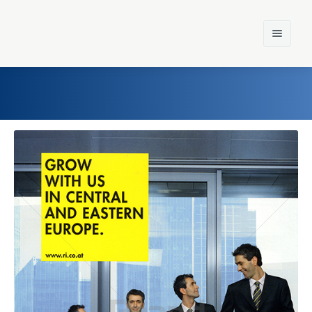
Home
Einst und Heute
Marken
Konzerne
Epoche