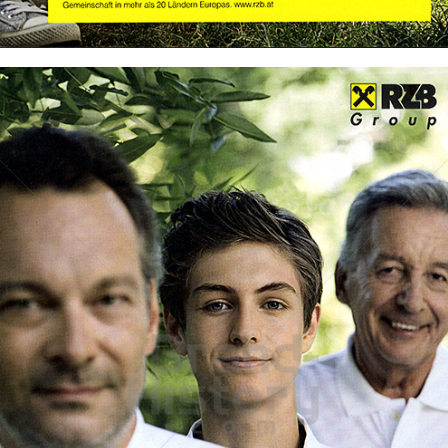
Bild-ID: 68222
Raiffeisen RZB Group
Raiffeisen Bankengruppe Österreich
2013