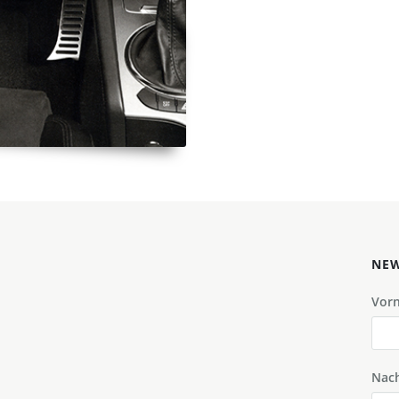
NEW
Vor
Nac