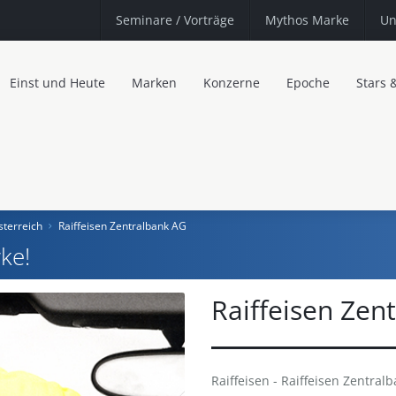
Seminare
/ Vorträge
Mythos Marke
Un
Einst und Heute
Marken
Konzerne
Epoche
Stars 
sterreich
Raiffeisen Zentralbank AG
ke!
Raiffeisen Zen
Raiffeisen - Raiffeisen Zentral