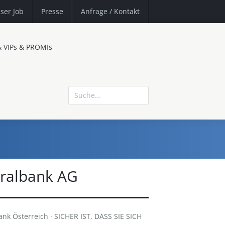
ser Job
Presse
Anfrage
/ Kontakt
& VIPs & PROMIs
tralbank AG
bank Österreich · SICHER IST, DASS SIE SICH