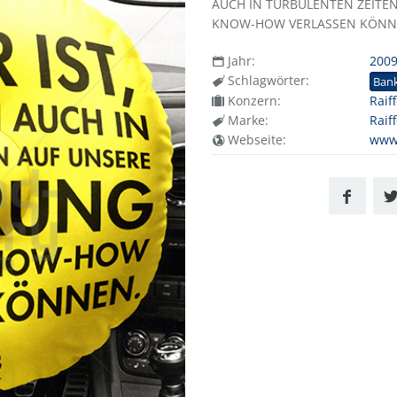
AUCH IN TURBULENTEN ZEITE
KNOW-HOW VERLASSEN KÖNN
Jahr:
200
Schlagwörter:
Ban
Konzern:
Raif
Marke:
Raif
Webseite:
www