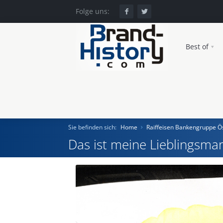
Folge uns:
Best of
Sie befinden sich:
Home
Raiffeisen Bankengruppe Ö
Das ist meine Lieblingsmar
Home
Einst und Heute
Marken