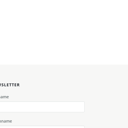
SLETTER
name
hname