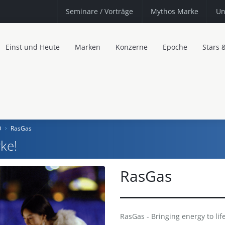
Seminare
/ Vorträge
Mythos Marke
Un
Einst und Heute
Marken
Konzerne
Epoche
Stars 
D
RasGas
ke!
RasGas
RasGas - Bringing energy to life