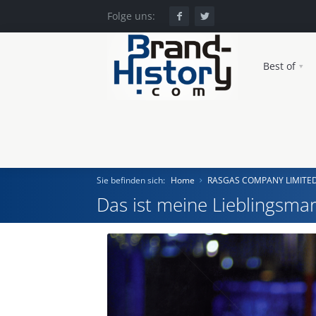
Folge uns:
Best of
Sie befinden sich:
Home
RASGAS COMPANY LIMITE
Das ist meine Lieblingsmar
Home
Einst und Heute
Marken