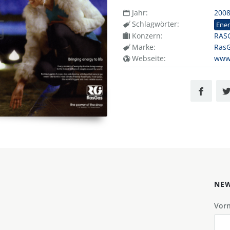
Jahr:
200
Schlagwörter:
Ener
Konzern:
RAS
Marke:
Ras
Webseite:
www
NEW
Vor