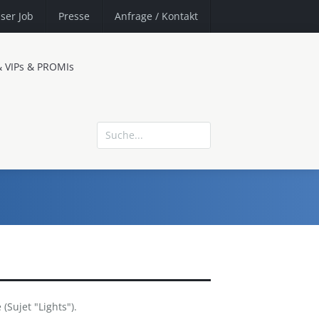
ser Job
Presse
Anfrage
/ Kontakt
& VIPs & PROMIs
 (Sujet "Lights").