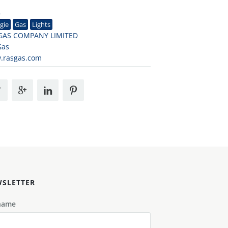
8
gie
Gas
Lights
GAS COMPANY LIMITED
Gas
.rasgas.com
SLETTER
name