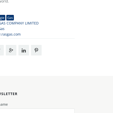
world.
8
gie
Gas
GAS COMPANY LIMITED
Gas
.rasgas.com
SLETTER
name