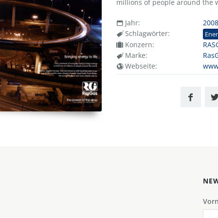
millions of people around the 
Jahr:
200
Schlagwörter:
Ener
Konzern:
RAS
Marke:
Ras
Webseite:
www
NEW
Vor