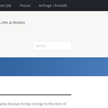
ser Job
Presse
Anfrage
/ Kontakt
& VIPs & PROMIs
day RasGas brings energy to the lives of