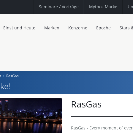
Seminare
/ Vorträge
Mythos Marke
Un
Einst und Heute
Marken
Konzerne
Epoche
Stars 
D
RasGas
ke!
RasGas
RasGas - Every moment of every