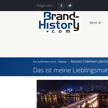
Folge uns:
Best of
Sie befinden sich:
Home
RASGAS COMPANY LIMITE
Das ist meine Lieblingsmar
Home
Einst und Heute
Marken