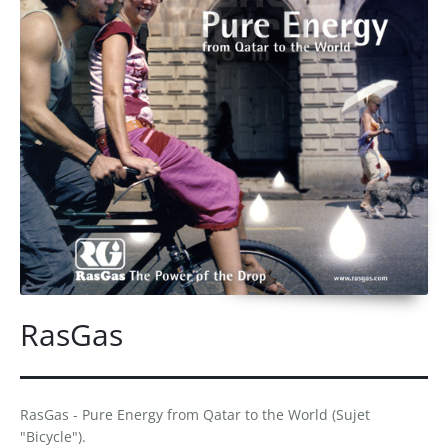
RasGas
RasGas - Pure Energy from Qatar to the World (Sujet
"Bicycle").