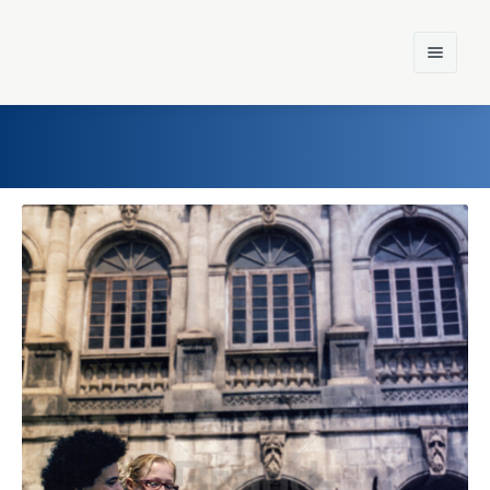
Home
Einst und Heute
Marken
Konzerne
Epoche