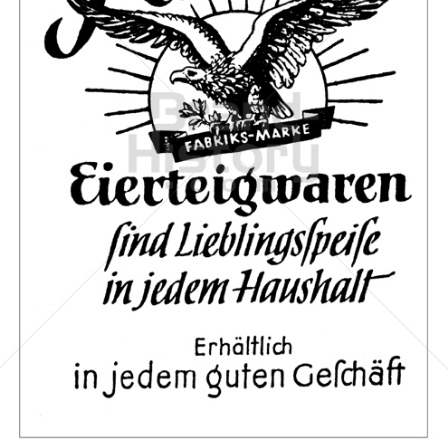
Recheis
Recheis Teigwaren GmbH
1970
Bild-ID: 67559