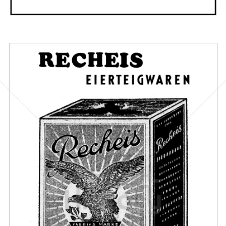
Bild-ID: 67542
Recheis
Recheis Teigwaren GmbH
1953