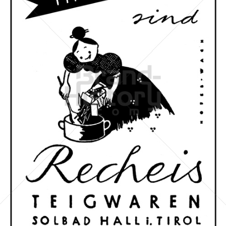
Recheis
Recheis Teigwaren GmbH
1952