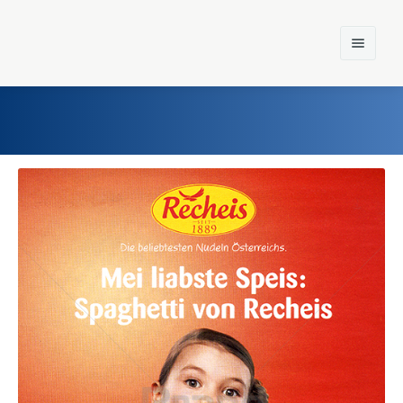
Home
Einst und Heute
Marken
Konzerne
Epoche