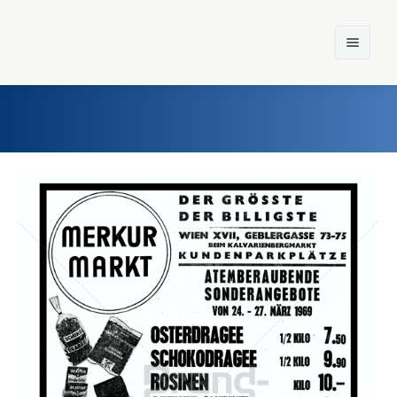
Home
Einst und Heute
Marken
Konzerne
Epoche