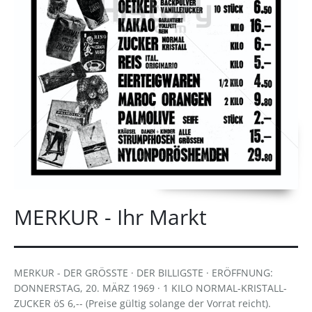
MERKUR - Ihr Markt
MERKUR - DER GRÖSSTE · DER BILLIGSTE · ERÖFFNUNG:
DONNERSTAG, 20. MÄRZ 1969 · 1 KILO NORMAL-KRISTALL-
ZUCKER öS 6,-- (Preise gültig solange der Vorrat reicht).