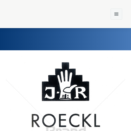
Home
Einst und Heute
Marken
Konzerne
Epoche