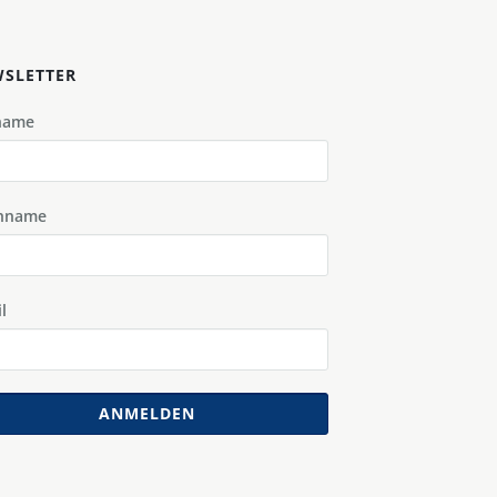
SLETTER
name
hname
l
ANMELDEN