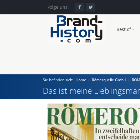
Folge uns:
Best of
Sie befinden sich:
Home
Römerquelle GmbH
RÖM
Das ist meine Lieblingsmar
Home
Einst und Heute
Marken