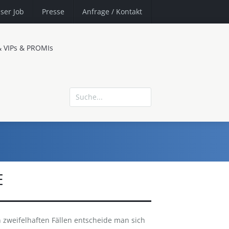
ser Job
Presse
Anfrage
/ Kontakt
& VIPs & PROMIs
E
 zweifelhaften Fällen entscheide man sich