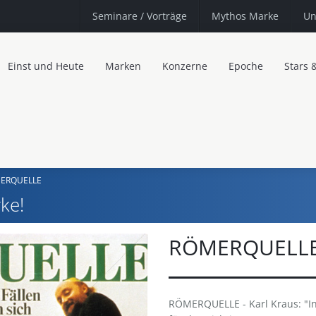
Seminare
/ Vorträge
Mythos Marke
Un
Einst und Heute
Marken
Konzerne
Epoche
Stars 
ERQUELLE
ke!
RÖMERQUELL
RÖMERQUELLE - Karl Kraus: "In