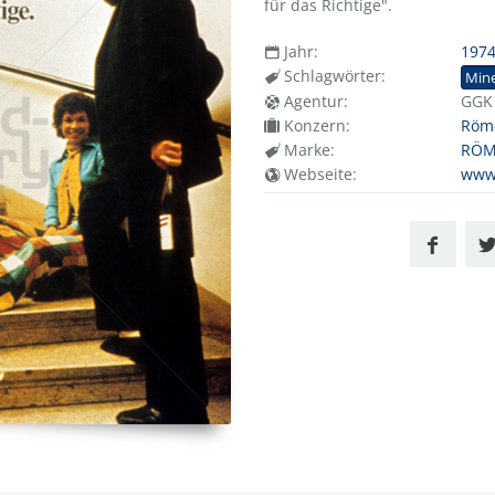
für das Richtige".
Jahr:
197
Schlagwörter:
Mine
Agentur:
GGK
Konzern:
Röm
Marke:
RÖM
Webseite:
www