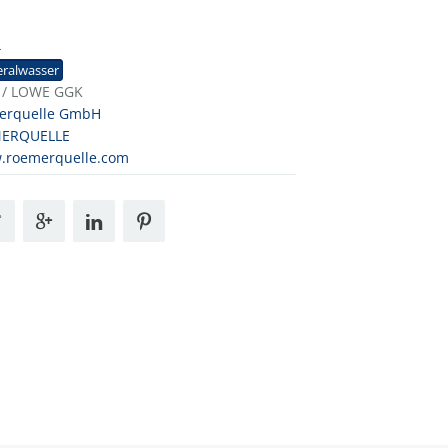
4
ralwasser
 / LOWE GGK
erquelle GmbH
ERQUELLE
.roemerquelle.com