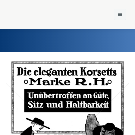
Home
Einst und Heute
Marken
Konzerne
Epoche