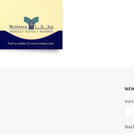
NEW
Vor
Nac