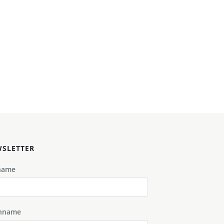
SLETTER
name
hname