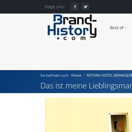
Folge uns:
Best of
Sie befinden sich:
Home
ROTANA HOTEL MANAGEM
Das ist meine Lieblingsmar
Home
Einst und Heute
Marken