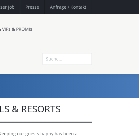
ser Job
Presse
Anfrage
/ Kontakt
& VIPs & PROMIs
LS & RESORTS
eeping our guests happy has been a