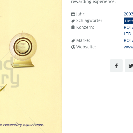
rewarding experience.
Jahr:
200
Schlagwörter:
Hote
Konzern:
ROT
LTD
Marke:
ROT
Webseite:
www