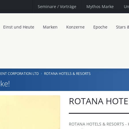
Seminare
/ Vorträge
Mythos Marke
Un
Einst und Heute
Marken
Konzerne
Epoche
Stars 
ENT CORPORATION LTD
ROTANA HOTELS & RESORTS
ke!
ROTANA HOTE
ROTANA HOTELS & RESORTS - K