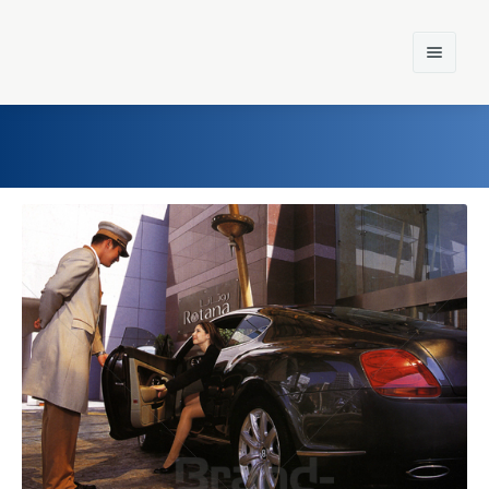
Home
Einst und Heute
Marken
Konzerne
Epoche