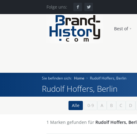
Folge uns:
Best of
Sie befinden sich:
Home
Rudolf Hoffers, Berlin
Rudolf Hoffers, Berlin
Home
Alle
0-9
A
B
C
D
Einst und Heute
1
Marken gefunden für
Rudolf Hoffers, Berl
Marken