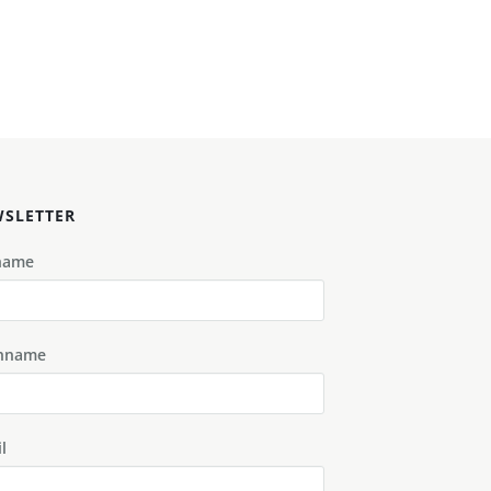
SLETTER
name
hname
l