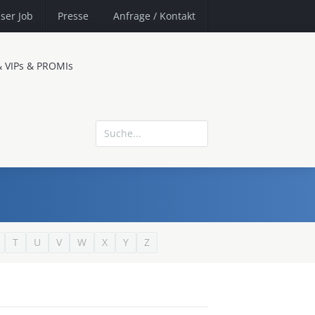
ser Job
Presse
Anfrage
/ Kontakt
& VIPs & PROMIs
T
U
V
W
X
Y
Z