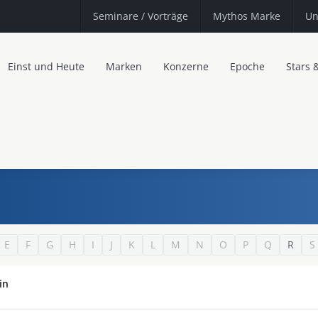
Seminare
/ Vorträge
Mythos Marke
Un
Einst und Heute
Marken
Konzerne
Epoche
Stars 
E
F
G
H
I
J
K
L
M
N
O
P
Q
R
S
in