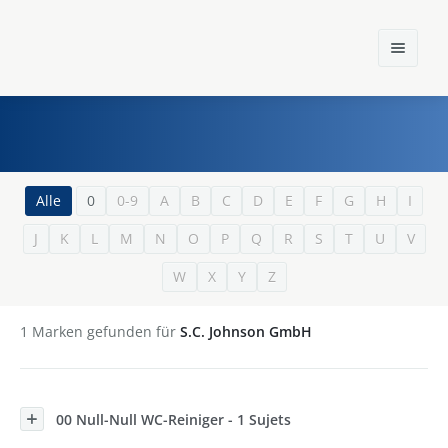
Home
Alle
0
0-9
A
B
C
D
E
F
G
H
I
J
K
L
M
N
O
P
Q
R
S
T
U
V
Einst und Heute
W
X
Y
Z
Marken
Konzerne
1
Marken gefunden für
S.C. Johnson GmbH
Epoche
00 Null-Null WC-Reiniger - 1 Sujets