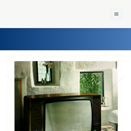
Home
Einst und Heute
Marken
Konzerne
Epoche