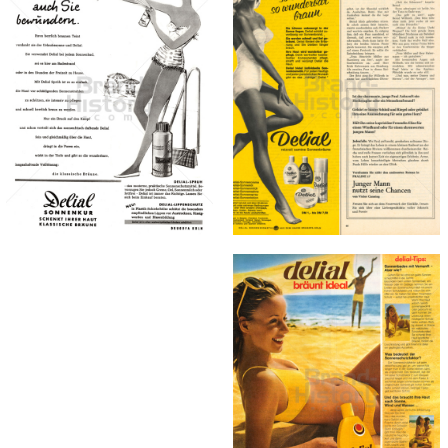
delial
delial
Sara Lee
Sara Lee
Deutschland GmbH
Deutschland GmbH
1965
1959
Bild-ID: 872
Bild-ID: 41374
delial
Sara Lee
Deutschland GmbH