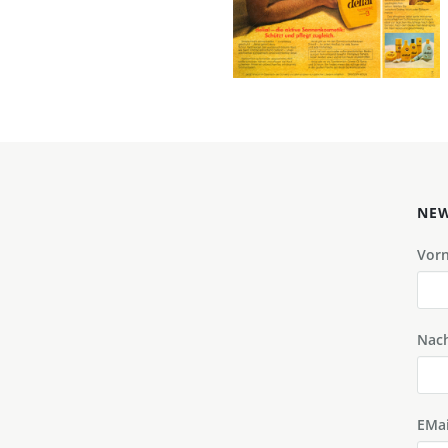
1974
Bild-ID: 1748
NEW
Vor
Nac
EMai