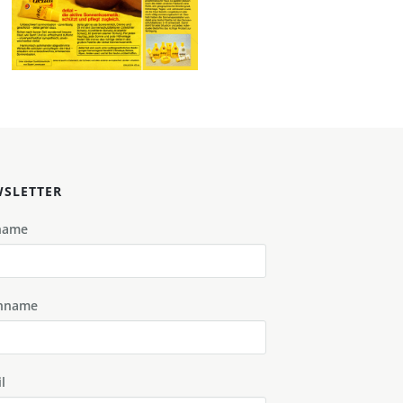
1977
Bild-ID: 43373
SLETTER
name
hname
l