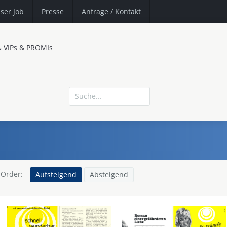
ser Job
Presse
Anfrage
/ Kontakt
& VIPs & PROMIs
Order:
Aufsteigend
Absteigend