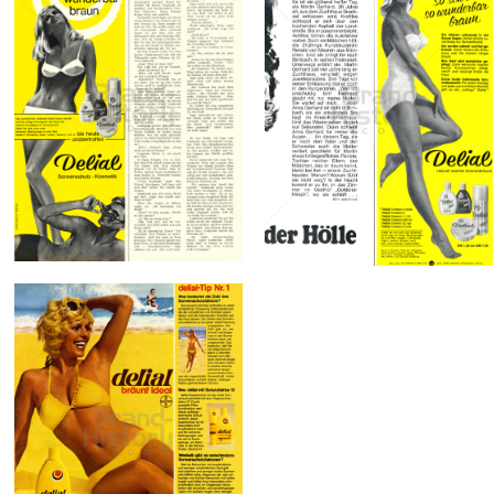
delial
delial
Sara Lee
Sara Lee
Deutschland GmbH
Deutschland GmbH
1967
1967
Bild-ID: 13300
Bild-ID: 12239
delial
Sara Lee
Deutschland GmbH