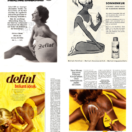
Konzerne
Epoche
delial
delial
Sara Lee
Sara Lee
Deutschland GmbH
Deutschland GmbH
1958
1954
Bild-ID: 71064
Bild-ID: 1356
delial
delial
Sara Lee
Sara Lee
Deutschland GmbH
Deutschland GmbH
1969