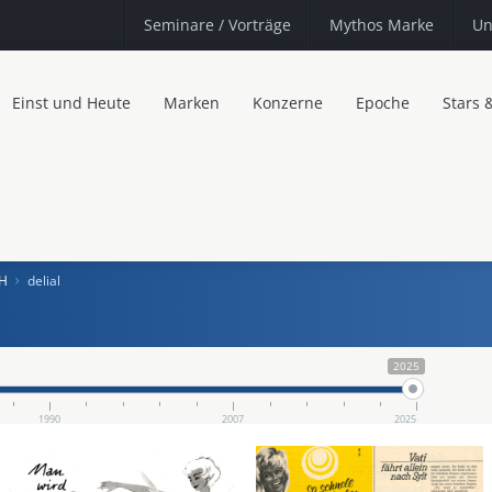
Seminare
/ Vorträge
Mythos Marke
Un
Einst und Heute
Marken
Konzerne
Epoche
Stars 
bH
delial
2025
1990
2007
2025