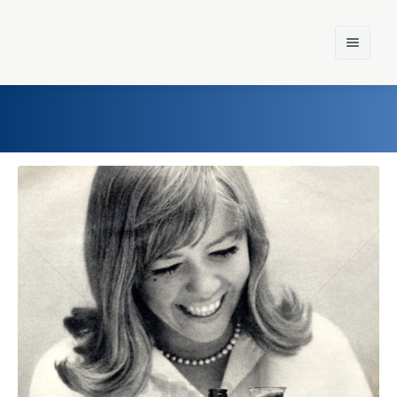
Home
Einst und Heute
Marken
Konzerne
Epoche