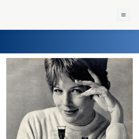
Home
Einst und Heute
Marken
Konzerne
Epoche