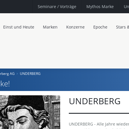
Seminare
/ Vorträge
Mythos Marke
Un
Einst und Heute
Marken
Konzerne
Epoche
Stars 
rberg AG
UNDERBERG
ke!
UNDERBERG
UNDERBERG - Alle Jahre wieder