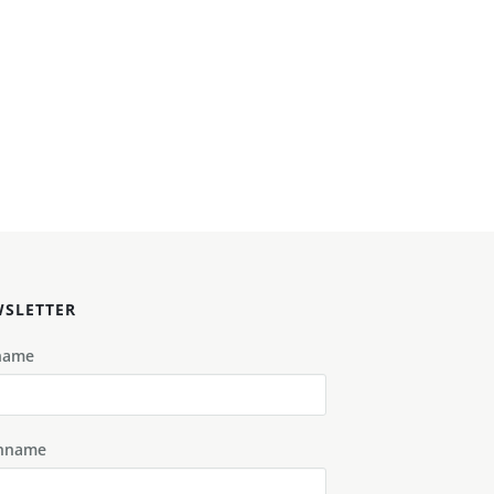
SLETTER
name
hname