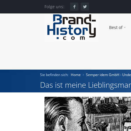
Folge uns:
Best of
Sie befinden sich:
Home
Semper idem GmbH - Unde
Das ist meine Lieblingsmar
Home
Einst und Heute
Marken