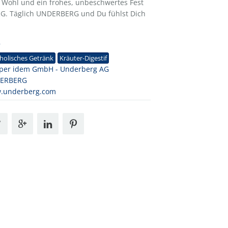
e Wohl und ein frohes, unbeschwertes Fest
G. Täglich UNDERBERG und Du fühlst Dich
7
holisches Getränk
Kräuter-Digestif
per idem GmbH - Underberg AG
ERBERG
.underberg.com