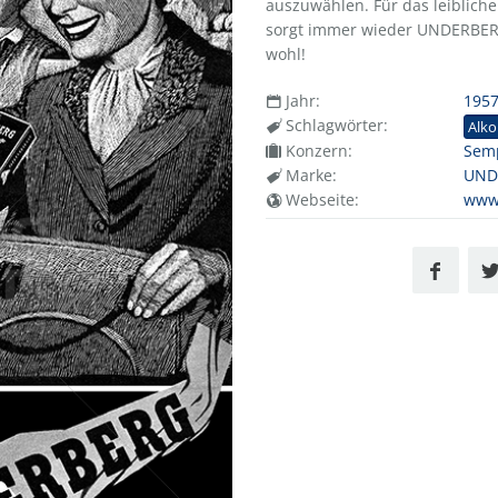
auszuwählen. Für das leiblich
sorgt immer wieder UNDERBER
wohl!
Jahr:
195
Schlagwörter:
Alko
Konzern:
Sem
Marke:
UND
Webseite:
www