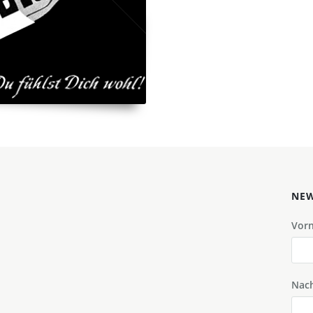
NEW
Vor
Nac