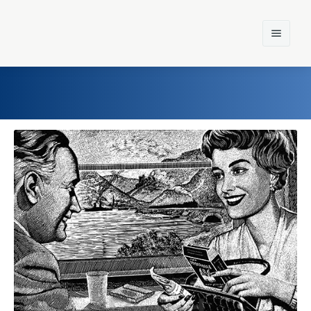
Home
Einst und Heute
Marken
Konzerne
Epoche