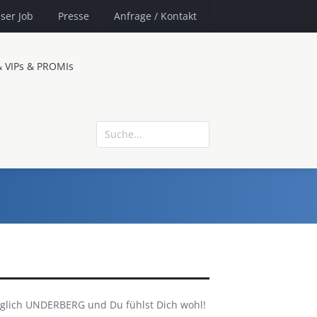
ser Job
Presse
Anfrage
/ Kontakt
& VIPs & PROMIs
lich UNDERBERG und Du fühlst Dich wohl!