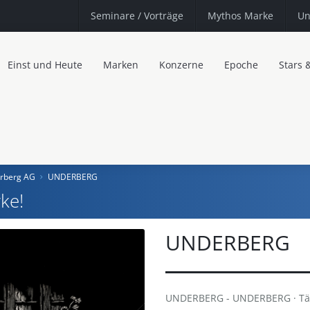
Seminare
/ Vorträge
Mythos Marke
Un
Einst und Heute
Marken
Konzerne
Epoche
Stars 
rberg AG
UNDERBERG
ke!
UNDERBERG
UNDERBERG - UNDERBERG · Täg