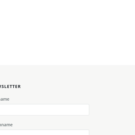
SLETTER
name
hname