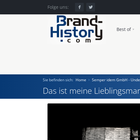
Folge uns:
Best of
Sie befinden sich:
Home
Semper idem GmbH - Unde
Das ist meine Lieblingsmar
Home
Einst und Heute
Marken