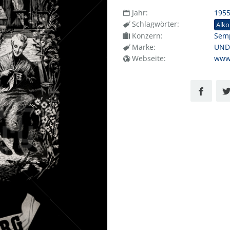
Jahr:
195
Schlagwörter:
Alko
Konzern:
Sem
Marke:
UND
Webseite:
www