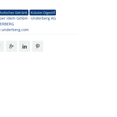
5
holisches Getränk
Kräuter-Digestif
per idem GmbH - Underberg AG
ERBERG
.underberg.com