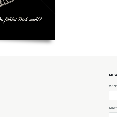
NEW
Vor
Nac